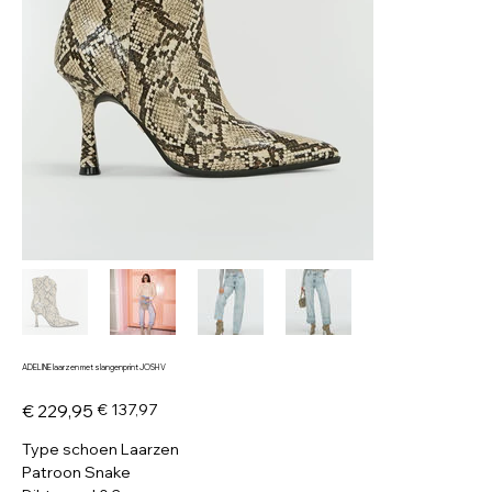
ADELINE laarzen met slangenprint JOSH V
Originele
Verkoopprijs
€ 229,95
€ 137,97
prijs
Type schoen Laarzen
Patroon Snake