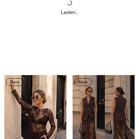
Laden...
New
New