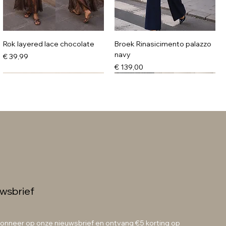
Rok layered lace chocolate
Broek Rinasicimento palazzo
navy
Prijs
€ 39,99
Prijs
€ 139,00
wsbrief
Knit sweater burgundy pink
Knit sweater coffee pink
onneer op onze nieuwsbrief en ontvang €5 korting op 