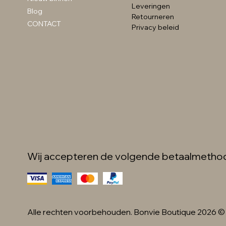
detail zwart
Leveringen
Prijs
Prijs
Prijs
€ 89,99
€ 59,99
€ 49,99
Blog
Retourneren
Prijs
€ 34,99
CONTACT
Privacy beleid
Wij accepteren de volgende betaalmetho
Alle rechten voorbehouden. Bonvie Boutique 2026 