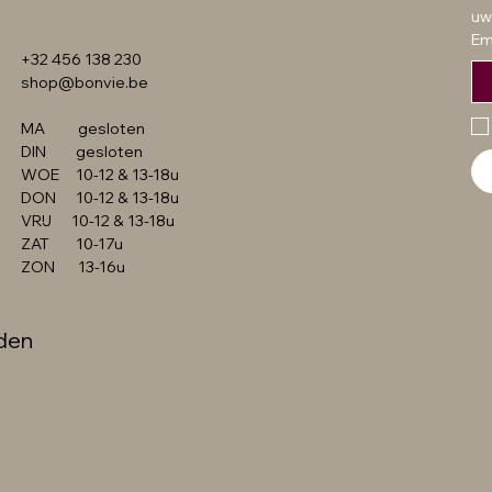
Prijs
Prijs
Prijs
Prijs
€ 49,99
€ 54,99
€ 49,99
€ 349,99
uw
Em
+32 456 138 230
shop@bonvie.be
MA gesloten
DIN gesloten
WOE 10-12 & 13-18u
DON 10-12 & 13-18u
VRIJ 10-12 & 13-18u
ZAT 10-17u
ZON 13-16u
den
©