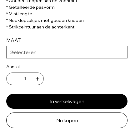
* Gouden knopen aan de voorkant
* Getailleerde pasvorm
* Mini-lengte
* Nepklepzakjes met gouden knopen
* Strikceintuur aan de achterkant
MAAT
Aantal
In winkelwagen
Nu kopen