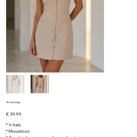
Vest jurk beige
Prijs
€ 39,99
* V-hals
* Mouwloos