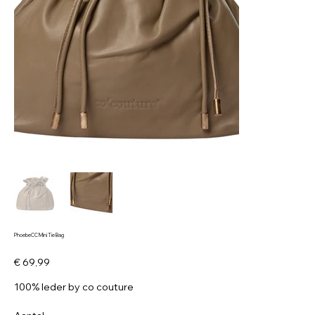
PhoebeCC Mini Tie Bag
Prijs
€ 69,99
100% leder by co couture