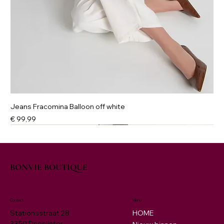
Jeans Fracomina Balloon off white
Prijs
€ 99,99
NIEUW
New
New
New
NIEUW
BONVIE BOUTIQUE
Contact
Menu
HOME
Stationsstraat 28
3350 Drieslinter