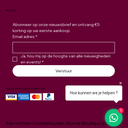
Nieuwsbrief
Abonneer op onze nieuwsbrief en ontvang €5 
korting op uw eerste aankoop.
Email adres
*
Ja, hou mij op de hoogte van alle nieuwigheden 
en events!
*
Verstuur
Wij accepteren de volgende betaalmethoden
Hoe kunnen we je helpen ?
1
Alle rechten voorbehouden. Bonvie Boutique 2026 ©