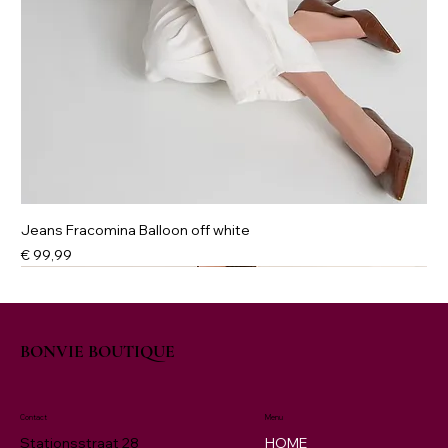
Jeans Fracomina Balloon off white
Prijs
€ 99,99
NIEUW
New
New
New
NIEUW
BONVIE BOUTIQUE
Contact
Menu
HOME
Stationsstraat 28