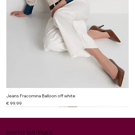
Jeans Fracomina Balloon off white
Prijs
€ 99,99
NIEUW
New
New
New
NIEUW
BONVIE BOUTIQUE