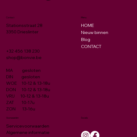
Contact
Menu
HOME
Stationsstraat 28
3350 Drieslinter
Nieuw binnen
Blog
CONTACT
+32 456 138 230
shop@bonvie.be
MA gesloten
DIN gesloten
WOE 10-12 & 13-18u
DON 10-12 & 13-18u
VRIJ 10-12 & 13-18u
ZAT 10-17u
ZON 13-16u
Socials
Voorwaarden
Servicevoorwaarden
Algemene informatie