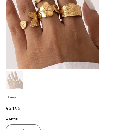
Set van 4 ringen
Prijs
€ 24,95
Aantal