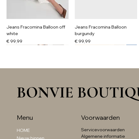
Jeans Fracomina Balloon off
Jeans Fracomina Balloon
white
burgundy
Prijs
Prijs
€ 99,99
€ 99,99
NIEUW
BONVIE BOUTIQ
Menu
Voorwaarden
Servicevoorwaarden
HOME
Denim utility jacket
jurk romance chocolate
Knit trui met kant beige
Top zonder mouwen met strik
Algemene informatie
Nieuw binnen