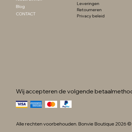
detail zwart
Leveringen
Prijs
Prijs
Prijs
€ 89,99
€ 59,99
€ 49,99
Blog
Retourneren
Prijs
€ 34,99
CONTACT
Privacy beleid
Wij accepteren de volgende betaalmetho
Alle rechten voorbehouden. Bonvie Boutique 2026 