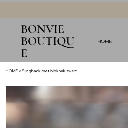
BONVIE
BOUTIQU
HOME
E
HOME
>
Slingback met blokhak zwart