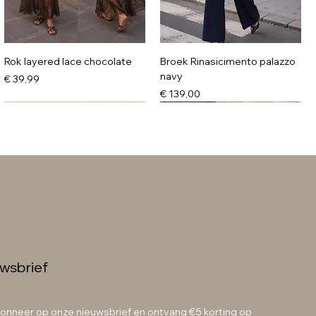
Rok layered lace chocolate
Broek Rinasicimento palazzo
navy
Prijs
€ 39,99
Prijs
€ 139,00
wsbrief
Knit sweater burgundy pink
Knit sweater coffee pink
onneer op onze nieuwsbrief en ontvang €5 korting op 