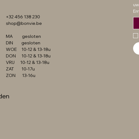
Prijs
Prijs
Prijs
Prijs
€ 49,99
€ 54,99
€ 49,99
€ 349,99
uw
Em
+32 456 138 230
shop@bonvie.be
MA gesloten
DIN gesloten
WOE 10-12 & 13-18u
DON 10-12 & 13-18u
VRIJ 10-12 & 13-18u
ZAT 10-17u
ZON 13-16u
den
©