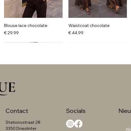
Blouse lace chocolate
Waistcoat chocolate
Prijs
Prijs
€ 29,99
€ 44,99
UE
Socials
Nieu
Contact
Stationsstraat 28
Knit trui met kant grijs
Maxi jurk zwart
Cardigan beige
Trenchcoat Rinasicimento
3350 Drieslinter
Ab