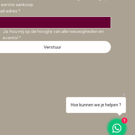
Prijs
Prijs
€ 49,99
€ 49,99
 eerste aankoop.
ail adres
*
Ja, hou mij op de hoogte van alle nieuwigheden en 
events!
*
Verstuur
Hoe kunnen we je helpen ?
1