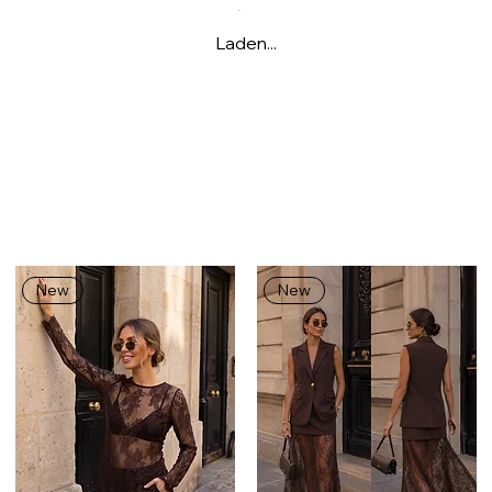
Laden...
New
New