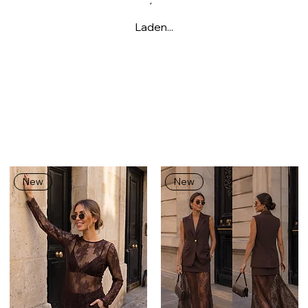
Laden...
New
New