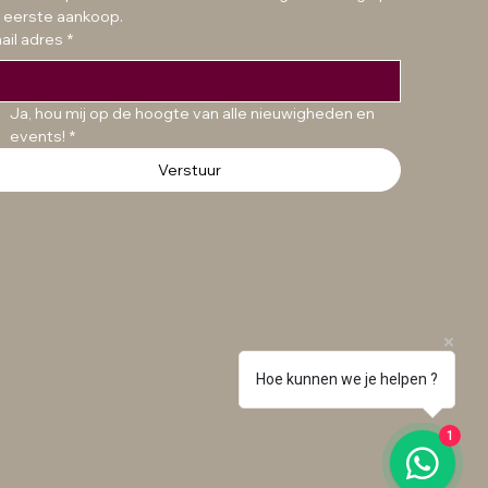
Prijs
Prijs
€ 49,99
€ 49,99
 eerste aankoop.
ail adres
*
Ja, hou mij op de hoogte van alle nieuwigheden en 
events!
*
Verstuur
Hoe kunnen we je helpen ?
1