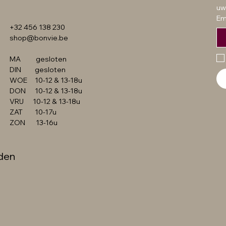
Prijs
Prijs
Prijs
Prijs
€ 49,99
€ 54,99
€ 49,99
€ 349,99
uw
Em
+32 456 138 230
shop@bonvie.be
MA gesloten
DIN gesloten
WOE 10-12 & 13-18u
DON 10-12 & 13-18u
VRIJ 10-12 & 13-18u
ZAT 10-17u
ZON 13-16u
den
©