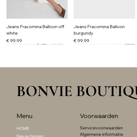
Jeans Fracomina Balloon off
Jeans Fracomina Balloon
white
burgundy
Prijs
Prijs
€ 99,99
€ 99,99
NIEUW
BONVIE BOUTIQ
Menu
Voorwaarden
Servicevoorwaarden
HOME
Denim utility jacket
jurk romance chocolate
Knit trui met kant beige
Top zonder mouwen met strik
Algemene informatie
Nieuw binnen