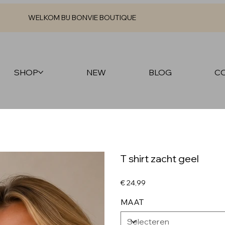
WELKOM BIJ BONVIE BOUTIQUE
SHOP
NEW
BLOG
C
T shirt zacht geel
Prijs
€ 24,99
MAAT