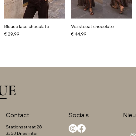
Blouse lace chocolate
Waistcoat chocolate
Prijs
Prijs
€ 29,99
€ 44,99
UE
Socials
Nieu
Contact
Stationsstraat 28
Knit trui met kant grijs
Maxi jurk zwart
Cardigan beige
Trenchcoat Rinasicimento
3350 Drieslinter
Ab