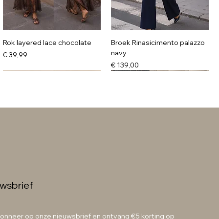
Rok layered lace chocolate
Broek Rinasicimento palazzo
navy
Prijs
€ 39,99
Prijs
€ 139,00
wsbrief
Knit sweater burgundy pink
Knit sweater coffee pink
onneer op onze nieuwsbrief en ontvang €5 korting op 