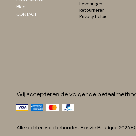
detail zwart
Leveringen
Prijs
Prijs
Prijs
€ 89,99
€ 59,99
€ 49,99
Blog
Retourneren
Prijs
€ 34,99
CONTACT
Privacy beleid
Wij accepteren de volgende betaalmetho
Alle rechten voorbehouden. Bonvie Boutique 2026 