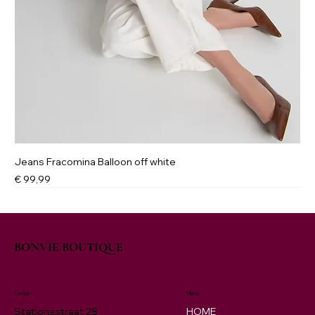
Jeans Fracomina Balloon off white
Prijs
€ 99,99
NIEUW
New
New
New
NIEUW
BONVIE BOUTIQUE
Contact
Menu
HOME
Stationsstraat 28