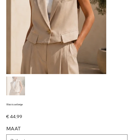
Waistcoat beige
Prijs
€ 44,99
MAAT