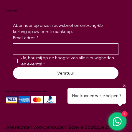
Nieuwsbrief
Abonneer op onze nieuwsbrief en ontvang €5 
korting op uw eerste aankoop.
Email adres
*
Ja, hou mij op de hoogte van alle nieuwigheden 
en events!
*
Verstuur
Wij accepteren de volgende betaalmethoden
Hoe kunnen we je helpen ?
1
Alle rechten voorbehouden. Bonvie Boutique 2026 ©