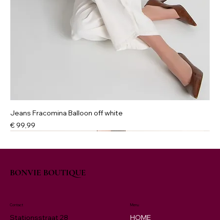
Jeans Fracomina Balloon off white
Prijs
€ 99,99
NIEUW
New
New
New
NIEUW
BONVIE BOUTIQUE
Contact
Menu
HOME
Stationsstraat 28