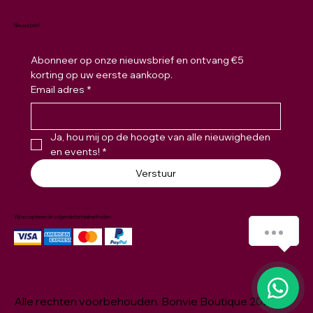
Nieuwsbrief
Abonneer op onze nieuwsbrief en ontvang €5 
korting op uw eerste aankoop.
Email adres
*
Ja, hou mij op de hoogte van alle nieuwigheden 
en events!
*
Verstuur
Wij accepteren de volgende betaalmethoden
Hoe kunnen we je helpen ?
1
Alle rechten voorbehouden. Bonvie Boutique 2026 ©