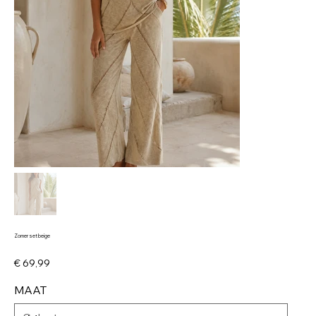
Zomer set beige
Prijs
€ 69,99
MAAT