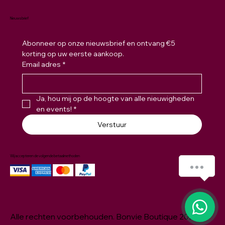
Nieuwsbrief
Abonneer op onze nieuwsbrief en ontvang €5 
korting op uw eerste aankoop.
Email adres
*
Ja, hou mij op de hoogte van alle nieuwigheden 
en events!
*
Verstuur
Wij accepteren de volgende betaalmethoden
Hoe kunnen we je helpen ?
1
Alle rechten voorbehouden. Bonvie Boutique 2026 ©