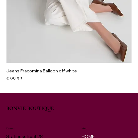
Jeans Fracomina Balloon off white
Prijs
€ 99,99
NIEUW
New
New
New
NIEUW
BONVIE BOUTIQUE
Contact
Menu
HOME
Stationsstraat 28