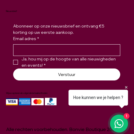
Nieuwsbrief
Abonneer op onze nieuwsbrief en ontvang €5 
korting op uw eerste aankoop.
Email adres
*
Ja, hou mij op de hoogte van alle nieuwigheden 
en events!
*
Verstuur
Wij accepteren de volgende betaalmethoden
Hoe kunnen we je helpen ?
1
Alle rechten voorbehouden. Bonvie Boutique 2026 ©