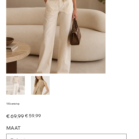
YAScamia top
Originele
Verkoopprijs
€ 69,99
€ 59,99
prijs
MAAT