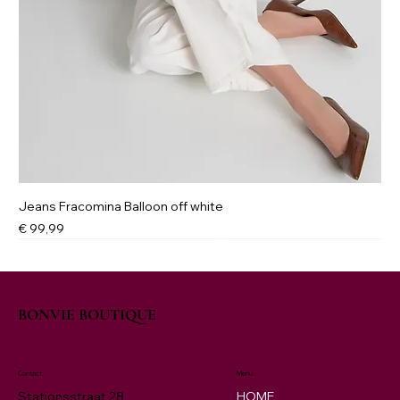
Jeans Fracomina Balloon off white
Prijs
€ 99,99
NIEUW
New
New
New
NIEUW
BONVIE BOUTIQUE
Contact
Menu
HOME
Stationsstraat 28